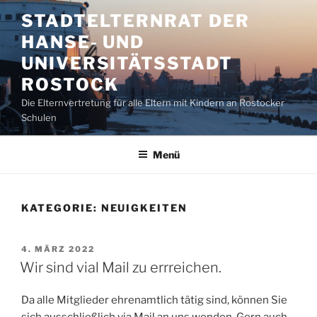
Zum
STADTELTERNRAT DER
Inhalt
HANSE- UND
springen
UNIVERSITÄTSSTADT
ROSTOCK
Die Elternvertretung für alle Eltern mit Kindern an Rostocker
Schulen
Menü
KATEGORIE:
NEUIGKEITEN
VERÖFFENTLICHT
4. MÄRZ 2022
AM
Wir sind vial Mail zu errreichen.
Da alle Mitglieder ehrenamtlich tätig sind, können Sie
sich ausschließlich via Mail an uns wenden. Gern auch