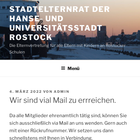
Zum
STADTELTERNRAT DER
Inhalt
HANSE- UND
springen
UNIVERSITÄTSSTADT
ROSTOCK
Die Elternvertretung für alle Eltern mit Kindern an Rostocker
Schulen
Menü
VERÖFFENTLICHT
4. MÄRZ 2022
VON
ADMIN
AM
Wir sind vial Mail zu errreichen.
Da alle Mitglieder ehrenamtlich tätig sind, können Sie
sich ausschließlich via Mail an uns wenden. Gern auch
mit einer Rückrufnummer. Wir setzen uns dann
schnellstens mit Ihnen in Verbindung.