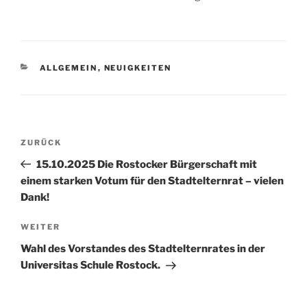
KATEGORIEN
ALLGEMEIN
,
NEUIGKEITEN
Beitragsnavigation
Vorheriger
ZURÜCK
Beitrag
15.10.2025 Die Rostocker Bürgerschaft mit
einem starken Votum für den Stadtelternrat – vielen
Dank!
Nächster
WEITER
Beitrag
Wahl des Vorstandes des Stadtelternrates in der
Universitas Schule Rostock.