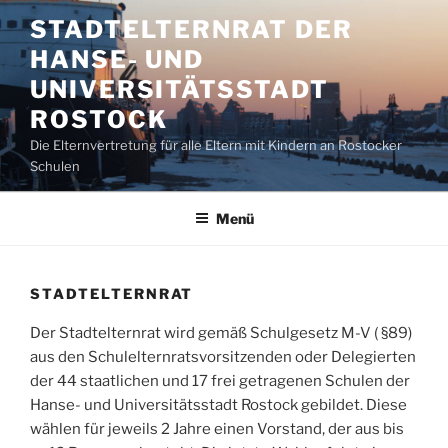
Zum
STADTELTERNRAT DER
Inhalt
HANSE- UND
springen
UNIVERSITÄTSSTADT
ROSTOCK
Die Elternvertretung für alle Eltern mit Kindern an Rostocker
Schulen
Menü
STADTELTERNRAT
Der Stadtelternrat wird gemäß Schulgesetz M-V ( §89)
aus den Schulelternratsvorsitzenden oder Delegierten
der 44 staatlichen und 17 frei getragenen Schulen der
Hanse- und Universitätsstadt Rostock gebildet. Diese
wählen für jeweils 2 Jahre einen Vorstand, der aus bis