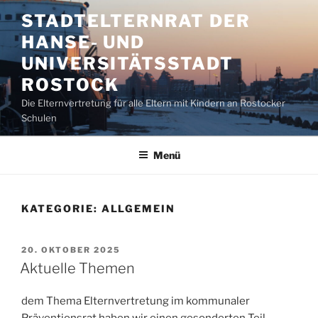
Zum
STADTELTERNRAT DER
Inhalt
HANSE- UND
springen
UNIVERSITÄTSSTADT
ROSTOCK
Die Elternvertretung für alle Eltern mit Kindern an Rostocker
Schulen
Menü
KATEGORIE:
ALLGEMEIN
VERÖFFENTLICHT
20. OKTOBER 2025
AM
Aktuelle Themen
dem Thema Elternvertretung im kommunaler
Präventionsrat haben wir einen gesonderten Teil