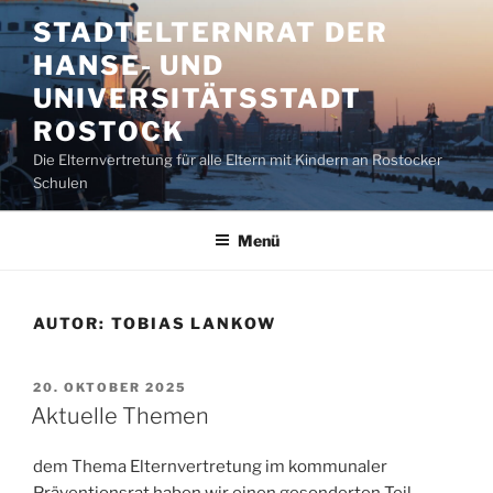
Zum
STADTELTERNRAT DER
Inhalt
HANSE- UND
springen
UNIVERSITÄTSSTADT
ROSTOCK
Die Elternvertretung für alle Eltern mit Kindern an Rostocker
Schulen
Menü
AUTOR:
TOBIAS LANKOW
VERÖFFENTLICHT
20. OKTOBER 2025
AM
Aktuelle Themen
dem Thema Elternvertretung im kommunaler
Präventionsrat haben wir einen gesonderten Teil